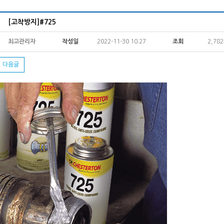
[고착방지]#725
최고관리자
작성일
2022-11-30 10:27
조회
2,78
다음글