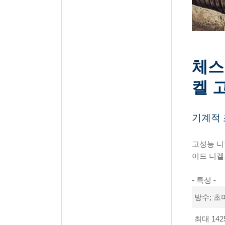
체스
켈 
기계적 
고성능 니켈
이드 니켈
- 특성 -
방수; 초
최대 142