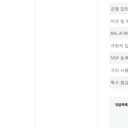
균형 잡힌
마모 및
MIL-A-9
극한의 
NSF 등록
구리 사
특수 합금
댓글목록