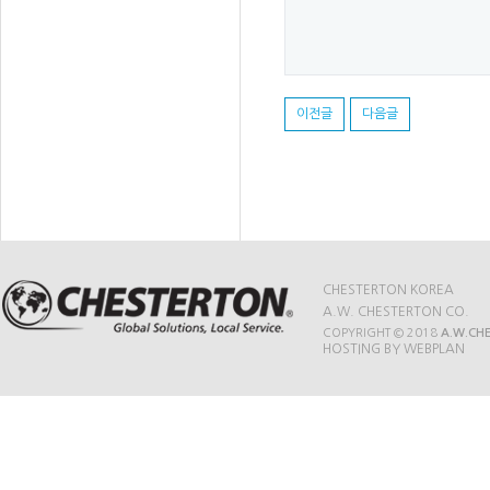
이전글
다음글
CHESTERTON KOREA
A.W. CHESTERTON CO.
COPYRIGHT © 2018
A.W.CH
HOSTING BY WEBPLAN